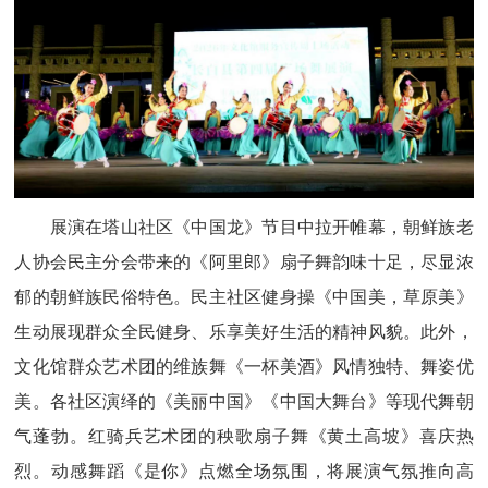
展演在塔山社区《中国龙》节目中拉开帷幕，朝鲜族老
人协会民主分会带来的《阿里郎》扇子舞韵味十足，尽显浓
郁的朝鲜族民俗特色。民主社区健身操《中国美，草原美》
生动展现群众全民健身、乐享美好生活的精神风貌。此外，
文化馆群众艺术团的维族舞《一杯美酒》风情独特、舞姿优
美。各社区演绎的《美丽中国》《中国大舞台》等现代舞朝
气蓬勃。红骑兵艺术团的秧歌扇子舞《黄土高坡》喜庆热
烈。动感舞蹈《是你》点燃全场氛围，将展演气氛推向高