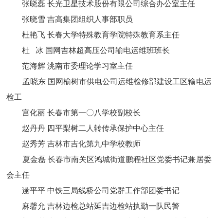
张晓磊 长光卫星技术股份有限公司综合办公室主任
张晓雪 吉高集团组织人事部职员
杜艳飞 长春大学特殊教育学院特殊教育系主任
杜 冰 国网吉林超高压公司输电运维班班长
范海辉 洮南市委理论学习室主任
孟晓东 国网榆树市供电公司运维检修部建设工区输电运
检工
宫化丽 长春市第一〇八学校副校长
赵丹丹 四平梨树二人转传承保护中心主任
赵秀芳 吉林市吉化第九中学校教师
夏金磊 长春市南关区鸿城街道鹏程社区党委书记兼居委
会主任
逯平平 中铁三局线桥公司党群工作部团委书记
麻馨允 吉林边检总站延吉边检站执勤一队民警