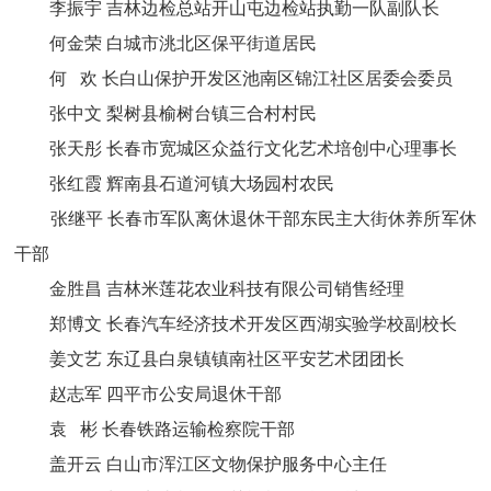
李振宇 吉林边检总站开山屯边检站执勤一队副队长
何金荣 白城市洮北区保平街道居民
何 欢 长白山保护开发区池南区锦江社区居委会委员
张中文 梨树县榆树台镇三合村村民
张天彤 长春市宽城区众益行文化艺术培创中心理事长
张红霞 辉南县石道河镇大场园村农民
张继平 长春市军队离休退休干部东民主大街休养所军休
干部
金胜昌 吉林米莲花农业科技有限公司销售经理
郑博文 长春汽车经济技术开发区西湖实验学校副校长
姜文艺 东辽县白泉镇镇南社区平安艺术团团长
赵志军 四平市公安局退休干部
袁 彬 长春铁路运输检察院干部
盖开云 白山市浑江区文物保护服务中心主任