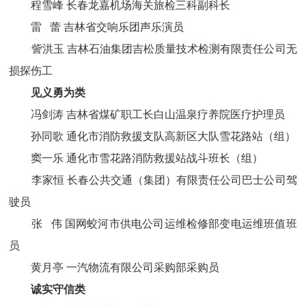
程雪峰 长春龙嘉机场海关旅检三科副科长
雷 蕾 吉林省交响乐团声乐演员
訾洪玉 吉林石油集团吉松质量技术检测有限责任公司无
损探伤工
见义勇为类
冯剑涛 吉林省煤矿职工长白山温泉疗养院医疗护理员
孙同歌 通化市消防救援支队高新区大队雪花路站（组）
窦一乐 通化市雪花路消防救援站战斗班长（组）
李家恒 长春公共交通（集团）有限责任公司巴士公司驾
驶员
张 伟 国网蛟河市供电公司运维检修部变电运维班值班
员
黄月亭 一汽物流有限公司采购部采购员
诚实守信类