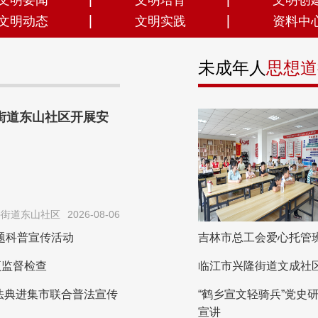
文明要闻
文明培育
文明创
文明动态
文明实践
资料中
未成年人
思想道
街道东山社区开展安
兴街道东山社区
2026-08-06
题科普宣传活动
吉林市总工会爱心托管
项监督检查
临江市兴隆街道文成社区
民法典进集市联合普法宣传
“鹤乡宣文轻骑兵”党
宣讲