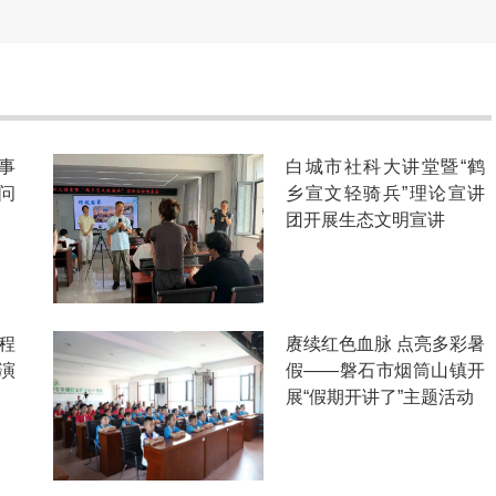
事
白城市社科大讲堂暨“鹤
问
乡宣文轻骑兵”理论宣讲
团开展生态文明宣讲
程
赓续红色血脉 点亮多彩暑
演
假——磐石市烟筒山镇开
展“假期开讲了”主题活动