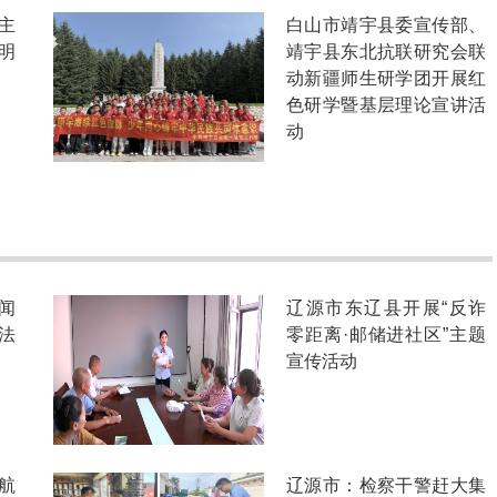
主
白山市靖宇县委宣传部、
明
靖宇县东北抗联研究会联
动新疆师生研学团开展红
色研学暨基层理论宣讲活
动
闻
辽源市东辽县开展“反诈
法
零距离·邮储进社区”主题
宣传活动
航
辽源市：检察干警赶大集