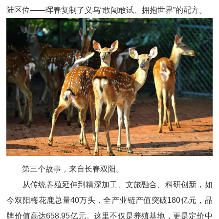
陆区位——珲春复制了义乌“敢闯敢试、拥抱世界”的配方。
第三个故事，来自长春双阳。
从传统养殖延伸到精深加工、文旅融合、科研创新，如
今双阳梅花鹿总量40万头，全产业链产值突破180亿元，品
牌价值高达658.95亿元。这里不仅是养殖基地，更是定价中