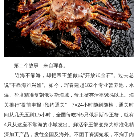
第二个故事，来自珲春。
近海不靠海，却把帝王蟹做成“开放试金石”。过去总
说“不靠海难兴渔”。如今，珲春建起182个专业暂养池，水
温、盐度精准复刻俄罗斯海域，帝王蟹存活率98%以上。海
关推行“提前申报+预约通关”，7×24小时随到随检，通关时
间从几天压到1.5小时，全国每吃掉5只俄罗斯帝王蟹，就有
4只从这座不靠海的小城发出。鲜活帝王蟹变身为标准化精
深加工产品，发往全国及海外。不困于资源短板，不拘于内