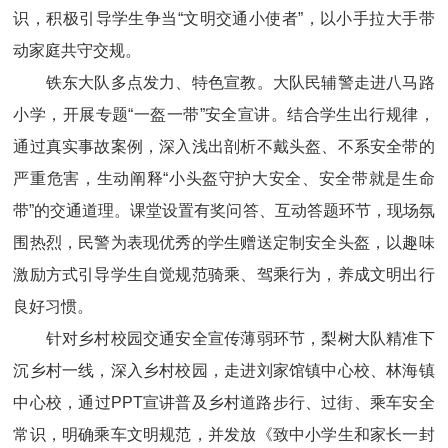
识，积极引导学生争当“文明交通小使者”，以小手拉大手带
动家庭共守交规。
铁东大队多点发力、特色宣教。大队民辅警走进八马路
小学，开展专题“一盔一带”安全宣讲。结合学生出行规律，
通过真实事故案例，深入浅出剖析不戴头盔、不系安全带的
严重危害，生动阐释“小头盔守护大安全、安全带就是生命
带”的交通道理。课堂设置有奖问答、互动答题环节，现场氛
围热烈，民警为表现优秀的学生赠送定制安全头盔，以趣味
激励方式引导学生自觉规范骑乘、驾乘行为，养成文明出行
良好习惯。
针对乡村校园交通安全宣传薄弱环节，梨树大队精准下
沉乡村一线，深入乡村校园，走进刘家馆镇中心校、林海镇
中心校，通过PPT宣讲普及乡村道路步行、过街、乘车安全
常识，明确乘车文明规范，并发放《致中小学生和家长一封