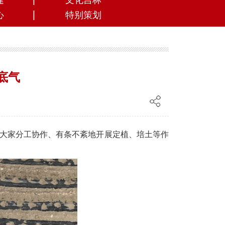
建
文化吉林
心
特别策划
底气
，大家分工协作、有条不紊地开展定植、培土等作