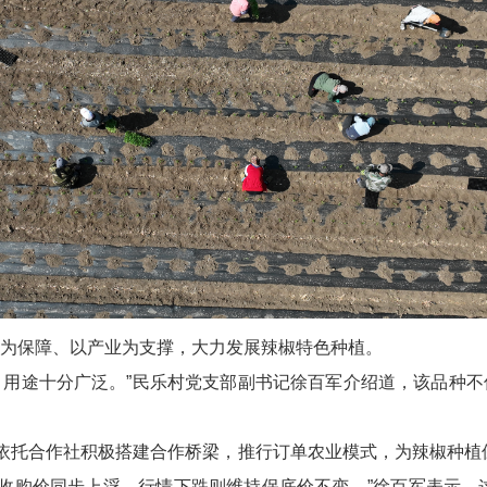
为保障、以产业为支撑，大力发展辣椒特色种植。
9，用途十分广泛。”民乐村党支部副书记徐百军介绍道，该品种
村依托合作社积极搭建合作桥梁，推行订单农业模式，为辣椒种植
收购价同步上浮，行情下跌则维持保底价不变。”徐百军表示，这