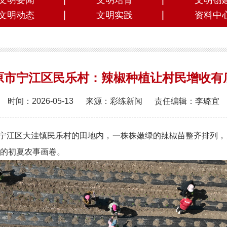
文明要闻
文明培育
文明创
文明动态
文明实践
资料中
原市宁江区民乐村：辣椒种植让村民增收有
时间：2026-05-13
来源：彩练新闻
责任编辑：李璐宜
市宁江区大洼镇民乐村的田地内，一株株嫩绿的辣椒苗整齐排列
的初夏农事画卷。