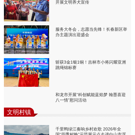
开展文明养犬宣传
服务大冬会，志愿当先锋！长春新区举
办主题演出迎盛会
斩获3金1银1铜！吉林市小将闪耀亚洲
跳绳锦标赛
和龙市开展“科创赋能蓝焰梦 翰墨喜迎
八一情”慰问活动
文明村镇
千里鸭绿江奏响乡村欢歌 2026年全
国“四季村晚”示范展示点走进白山市浑