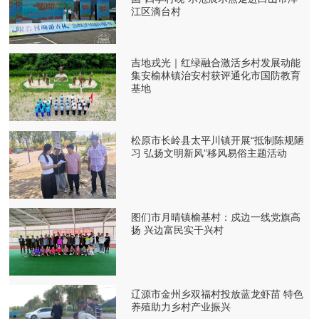
江区滴台村
吉地戎光｜红绿融合激活乡村发展动能
集安榆林镇治安村获评通化市国防教育
基地
松原市长岭县太平川镇开展“抵制陈规陋
习 弘扬文明新风”移风易俗主题活动
图们市月晴镇榆基村：戍边一线党旗高
扬 兴边富民实干兴村
辽源市金州乡双福村投放蓝龙虾苗 特色
养殖助力乡村产业振兴